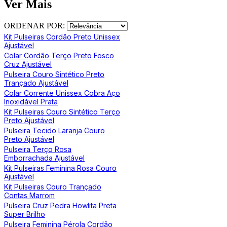
Ver Mais
ORDENAR POR:
Kit Pulseiras Cordão Preto Unissex
Ajustável
Colar Cordão Terço Preto Fosco
Cruz Ajustável
Pulseira Couro Sintético Preto
Trançado Ajustável
Colar Corrente Unissex Cobra Aço
Inoxidável Prata
Kit Pulseiras Couro Sintético Terço
Preto Ajustável
Pulseira Tecido Laranja Couro
Preto Ajustável
Pulseira Terço Rosa
Emborrachada Ajustável
Kit Pulseiras Feminina Rosa Couro
Ajustável
Kit Pulseiras Couro Trançado
Contas Marrom
Pulseira Cruz Pedra Howlita Preta
Super Brilho
Pulseira Feminina Pérola Cordão