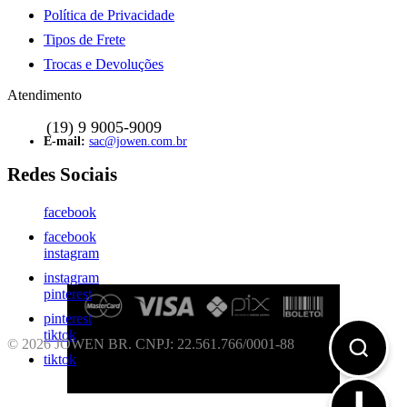
Política de Privacidade
Tipos de Frete
Trocas e Devoluções
Atendimento
sac@jowen.com.br
facebook
facebook
instagram
instagram
pinterest
pinterest
tiktok
© 2026 JOWEN BR.
CNPJ: 22.561.766/0001-88
tiktok