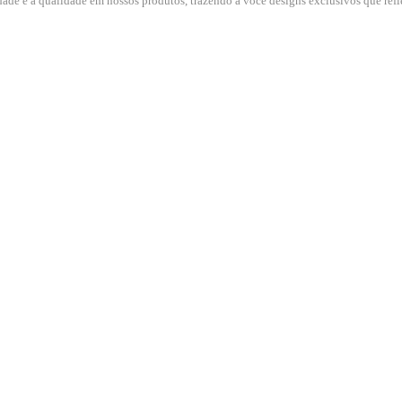
dade e a qualidade em nossos produtos, trazendo a você designs exclusivos que refle