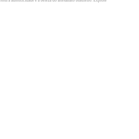
tem a autenticidade e a beleza do artesanato brasileiro. Explore