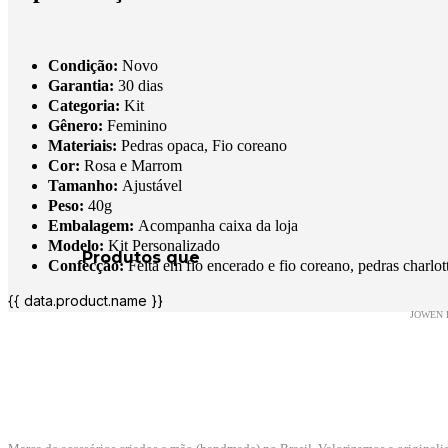
Condição:
Novo
Garantia:
30 dias
Categoria:
Kit
Gênero:
Feminino
Materiais:
Pedras opaca, Fio coreano
Cor:
Rosa e Marrom
Tamanho:
Ajustável
Peso:
40g
Embalagem:
Acompanha caixa da loja
Modelo:
Kit Personalizado
Confecção:
Feita em fio encerado e fio coreano, pedras charl
{{ data.product.name }}