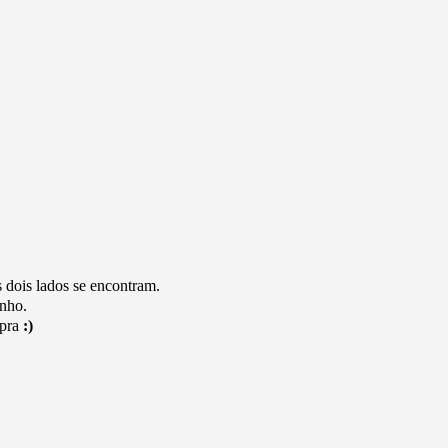
 dois lados se encontram.
unho.
mpra
:)