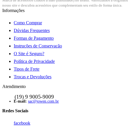
Marca de acessórios criados a mão (handmade) no Brasil. Valorizamos a originali
nosso site e descubra acessórios que complementam seu estilo de forma única.
Informações
Como Comprar
Dúvidas Frequentes
Formas de Pagamento
Instruções de Conservação
O Site é Seguro?
Política de Privacidade
Tipos de Frete
Trocas e Devoluções
Atendimento
sac@jowen.com.br
facebook