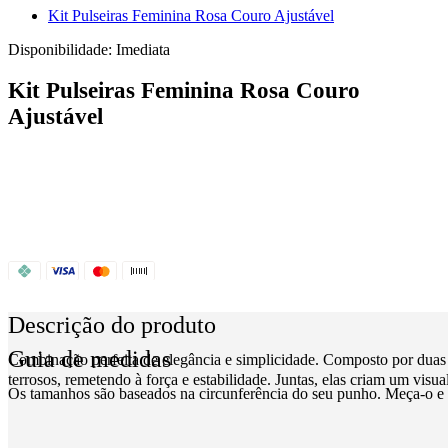
Kit Pulseiras Feminina Rosa Couro Ajustável
Disponibilidade:
Imediata
Kit Pulseiras Feminina Rosa Couro
Ajustável
Descrição do produto
Guia de medidas
Combinação perfeita de elegância e simplicidade. Composto por duas pul
terrosos, remetendo à força e estabilidade. Juntas, elas criam um visu
Os tamanhos são baseados na circunferência do seu punho. Meça-o e 