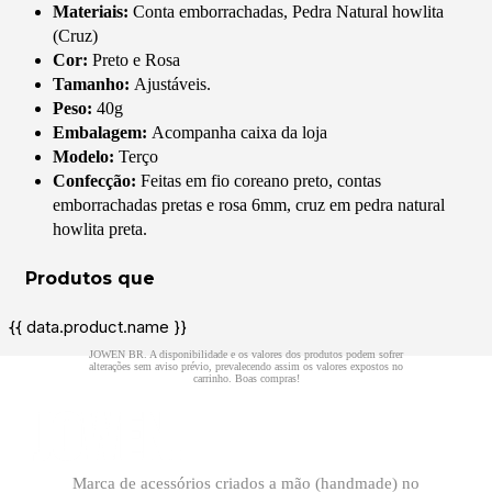
Materiais:
Conta emborrachadas, Pedra Natural howlita
(Cruz)
Cor:
Preto e Rosa
Tamanho:
Ajustáveis.
Peso:
40g
Embalagem:
Acompanha caixa da loja
Modelo:
Terço
Confecção:
Feitas em fio coreano preto, contas
emborrachadas pretas e rosa 6mm, cruz em pedra natural
howlita preta.
{{ data.product.name }}
Marca de acessórios criados a mão (handmade) no