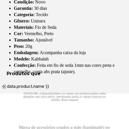
Condição:
Novo
Garantia:
30 dias
Categoria:
Tecido
Gênero:
Unissex
Materiais:
Fio de Seda
Cor:
Vermelho, Preto
Tamanho:
Ajustável
Peso:
20g
Embalagem:
Acompanha caixa da loja
Modelo:
Kabbalah
Confecção:
Feita em fio de seda 1mm nas cores preta e
vermelha, conta abs prata (ajuste).
{{ data.product.name }}
Marca de acessórios criados a mão (handmade) no