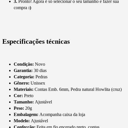
3.
Pronto! Agora é só selecionar o seu tamanho e fazer sua
compra
:)
Especificações técnicas
Condição:
Novo
Garantia:
30 dias
Categoria:
Pedras
Gênero:
Unissex
Materiais:
Contas Emb. 6mm, Pedra natural Howlita (cruz)
Cor:
Preto
Tamanho:
Ajustável
Peso:
20g
Embalagem:
Acompanha caixa da loja
Modelo:
Ajustável
Confecção:
Feita em fio encerado preto, contas