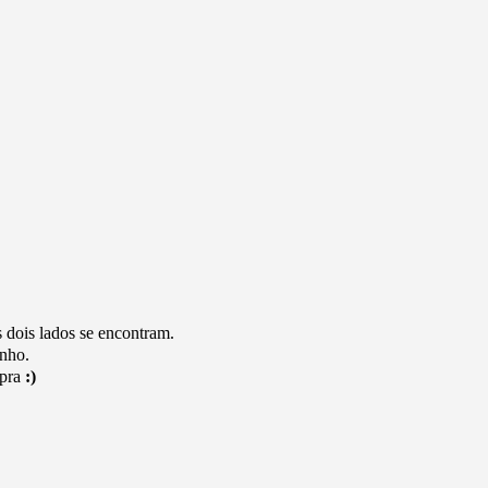
 dois lados se encontram.
unho.
mpra
:)