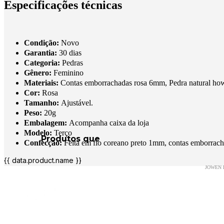
Especificações técnicas
Condição:
Novo
Garantia:
30 dias
Categoria:
Pedras
Gênero:
Feminino
Materiais:
Contas emborrachadas rosa 6mm, Pedra natural howl
Cor:
Rosa
Tamanho:
Ajustável.
Peso:
20g
Embalagem:
Acompanha caixa da loja
Modelo:
Terço
Confecção:
Feita em fio coreano preto 1mm, contas emborracha
{{ data.product.name }}